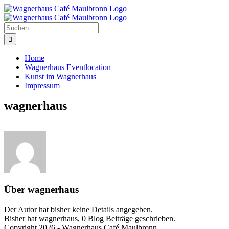
Skip
to
content
Suche
nach:
Home
Wagnerhaus Eventlocation
Kunst im Wagnerhaus
Impressum
wagnerhaus
Über
wagnerhaus
Der Autor hat bisher keine Details angegeben.
Bisher hat wagnerhaus, 0 Blog Beiträge geschrieben.
Copyright 2026 - Wagnerhaus Café Maulbronn